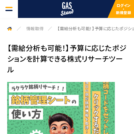
ログイン
・
新規登録
GAS一覧
情報取得
【需給分析も可能！】予算に応じたポジシ
よくある質問
【需給分析も可能！】予算に応じたポジ
ションを計算できる株式リサーチツー
検索キーワードを入力してください
サービスについて
ル
検索