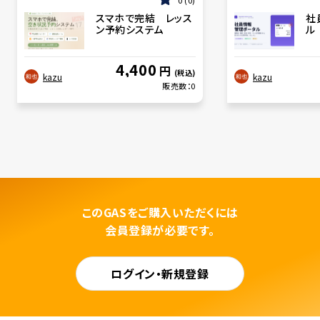
スマホで完結 レッス
社
ン予約システム
ル
4,400
円
(税込)
kazu
kazu
販売数：
0
このGASをご購入いただくには
会員登録が必要です。
ログイン・新規登録