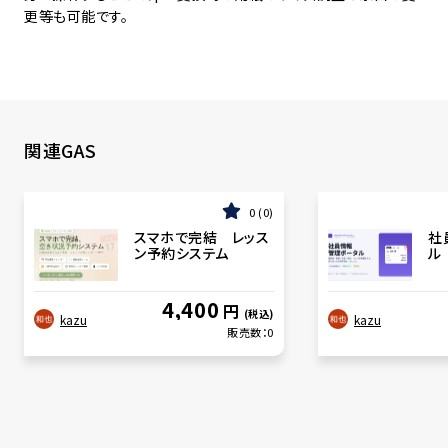
更等も可能です。
関連GAS
0
0
スマホで完結 レッス
社
ン予約システム
ル
4,400
円
(税込)
kazu
kazu
販売数：
0