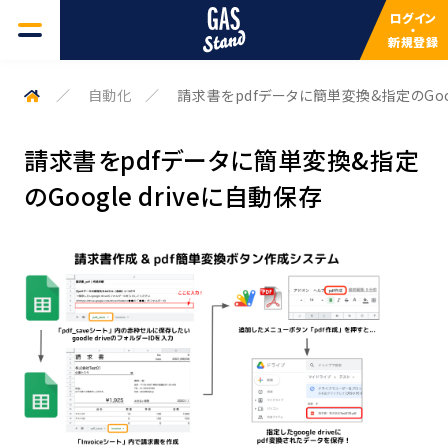
ログイン
・
新規登録
GAS一覧
自動化
請求書をpdfデータに簡単変換&指定のGoog
よくある質問
請求書をpdfデータに簡単変換&指定
のGoogle driveに自動保存
検索キーワードを入力してください
サービスについて
検索