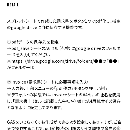
DETAIL
スプレットシートで作成した請求書をボタン1つでpdf化し、指定
のgoogle driveに自動保存する機能です。
①pdfデータの保存先を指定
→pdf_saveシートのA6セル（赤枠）にgoogle driveのフォルダ
ーIDを入力してください
※https: //drive.google.com/drive/folders/●●の「●●」
がフォルダーID
②invoice（請求書）シートに必要事項を入力
→入力後、上部メニューの「pdf作成」ボタンを押し、実行
※デフォルトの状態では、invoiceシートのA4セルの社名を使用
し、「請求書｜（セルに記載した会社名）様」でA4用紙サイズ保存
となるように設定してあります。
GASをいじらなくても作成ができるよう設定してありますが、ご自
身で操作することで、pdf変換時の用紙のサイズ調整や余白の変