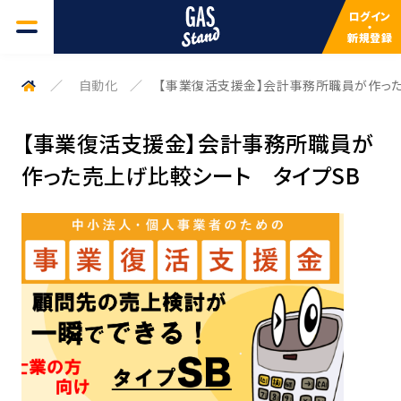
ログイン
・
新規登録
GAS一覧
自動化
【事業復活支援金】会計事務所職員が作った
よくある質問
【事業復活支援金】会計事務所職員が
作った売上げ比較シート タイプSB
検索キーワードを入力してください
サービスについて
検索