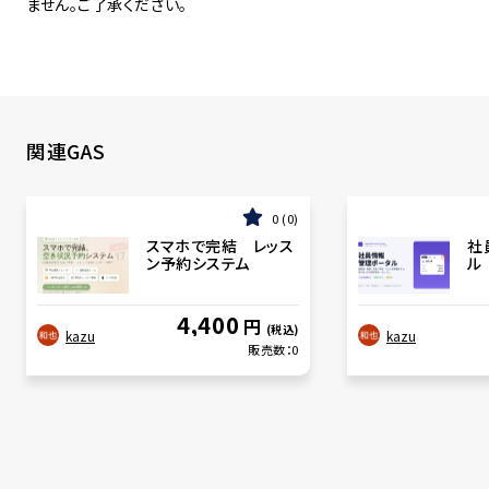
ません。ご了承ください。
関連GAS
0
0
スマホで完結 レッス
社
ン予約システム
ル
4,400
円
(税込)
kazu
kazu
販売数：
0