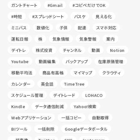
ガントチャート
#Gmail
#コピペだけでOK
#時短
#スプレッドシート
バスケ
見える化
ミニバス
数値化
子供
配達
スマホ対応
運転日報
株
気象情報
気象警報
案内
デイトレ
株式投資
チャンネル
動画
Notion
Youtube
動画編集
バックアップ
在庫原価管理
移動平均法
商品有高帳
マイマップ
クラウティ
カレンダー
英会話
TimeTree
スケジュール管理
デイトレード
LOHACO
Kindle
データ通信削減
Yahoo!検索
Webアプリケーション
一括コピー
自動取得
BIツール
一括削除
Googleデータポータル