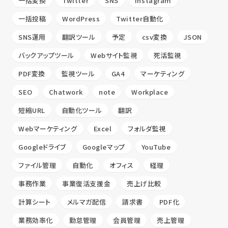
一括変換
Twitter
SNS
Instagram
一括投稿
WordPress
Twitter自動化
SNS運用
翻訳ツール
予定
csv変換
JSON
バックアップツール
Webサイト監視
死活監視
PDF変換
監視ツール
GA4
マーケティング
SEO
Chatwork
note
Workplace
短縮URL
自動化ツール
翻訳
Webマーケティング
Excel
フォルダ監視
Googleドライブ
Googleマップ
YouTube
ファイル管理
自動化
オフィス
経理
事務作業
事業復活支援金
売上げ比較
計算シート
メルマガ配信
請求書
PDF化
業務効率化
勤怠管理
会員管理
売上管理