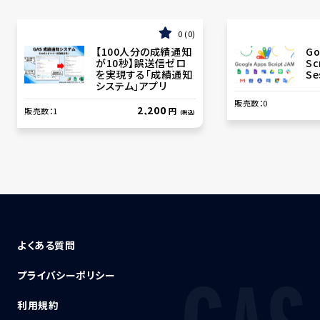
0
0
【100人分の成績通知
Go
が10秒】誤送信ゼロ
Sc
を実現する「成績通知
Se
システム」アプリ
販売数：
0
2,200
販売数：
1
円
(税込)
よくある質問
プライバシーポリシー
利用規約