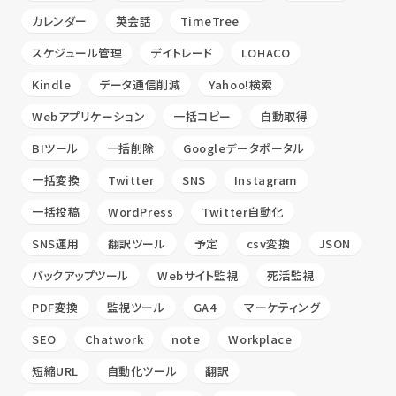
カレンダー
英会話
TimeTree
スケジュール管理
デイトレード
LOHACO
Kindle
データ通信削減
Yahoo!検索
Webアプリケーション
一括コピー
自動取得
BIツール
一括削除
Googleデータポータル
一括変換
Twitter
SNS
Instagram
一括投稿
WordPress
Twitter自動化
SNS運用
翻訳ツール
予定
csv変換
JSON
バックアップツール
Webサイト監視
死活監視
PDF変換
監視ツール
GA4
マーケティング
SEO
Chatwork
note
Workplace
短縮URL
自動化ツール
翻訳