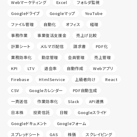
Webマーケティング
Excel
フォルダ監視
Googleドライブ
Googleマップ
YouTube
ファイル管理
自動化
オフィス
経理
事務作業
事業復活支援金
売上げ比較
計算シート
メルマガ配信
請求書
PDF化
業務効率化
勤怠管理
会員管理
売上管理
KPI
LTV
退会率
自動作成
Webアプリ
Firebase
HtmlService
上級者向け
React
CSV
Googleカレンダー
PDF自動生成
一斉送信
作業効率化
Slack
API連携
日本株
投資信託
日報
Googleスライド
Googleドキュメント
Googleフォーム
スプレッドシート
GAS
株価
スクレイピング