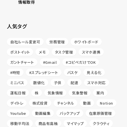
情報取得
人気タグ
自社ルール変更可
労務管理
ホワイトボード
ポストイット
メモ
タスク管理
スマホ連携
ガントチャート
#Gmail
#コピペだけでOK
#時短
#スプレッドシート
バスケ
見える化
ミニバス
数値化
子供
配達
スマホ対応
運転日報
株
気象情報
気象警報
案内
デイトレ
株式投資
チャンネル
動画
Notion
Youtube
動画編集
バックアップ
在庫原価管理
移動平均法
商品有高帳
マイマップ
クラウティ