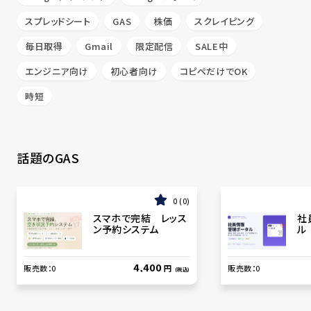
スプレッドシート
GAS
株価
スクレイピング
毎日取得
Gmail
限定配信
SALE中
エンジニア向け
初心者向け
コピペだけでOK
時短
話題のGAS
0
0
スマホで完結 レッス
社
ン予約システム
ル
4,400
販売数：
0
円
販売数：
0
(税込)