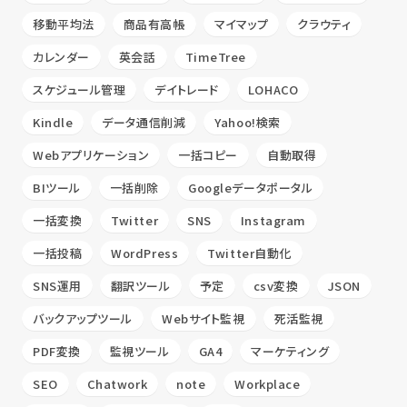
移動平均法
商品有高帳
マイマップ
クラウティ
カレンダー
英会話
TimeTree
スケジュール管理
デイトレード
LOHACO
Kindle
データ通信削減
Yahoo!検索
Webアプリケーション
一括コピー
自動取得
BIツール
一括削除
Googleデータポータル
一括変換
Twitter
SNS
Instagram
一括投稿
WordPress
Twitter自動化
SNS運用
翻訳ツール
予定
csv変換
JSON
バックアップツール
Webサイト監視
死活監視
PDF変換
監視ツール
GA4
マーケティング
SEO
Chatwork
note
Workplace