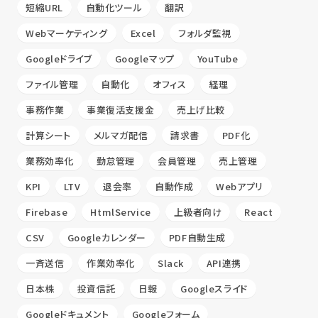
短縮URL
自動化ツール
翻訳
Webマーケティング
Excel
フォルダ監視
Googleドライブ
Googleマップ
YouTube
ファイル管理
自動化
オフィス
経理
事務作業
事業復活支援金
売上げ比較
計算シート
メルマガ配信
請求書
PDF化
業務効率化
勤怠管理
会員管理
売上管理
KPI
LTV
退会率
自動作成
Webアプリ
Firebase
HtmlService
上級者向け
React
CSV
Googleカレンダー
PDF自動生成
一斉送信
作業効率化
Slack
API連携
日本株
投資信託
日報
Googleスライド
Googleドキュメント
Googleフォーム