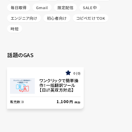
毎日取得
Gmail
限定配信
SALE中
エンジニア向け
初心者向け
コピペだけでOK
時短
話題のGAS
0
0
ワンクリックで簡単操
作！一括翻訳ツール
【日⇄英双方対応】
1,100
販売数：
0
円
(税込)