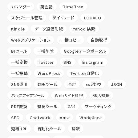
カレンダー
英会話
TimeTree
スケジュール管理
デイトレード
LOHACO
Kindle
データ通信削減
Yahoo!検索
Webアプリケーション
一括コピー
自動取得
BIツール
一括削除
Googleデータポータル
一括変換
Twitter
SNS
Instagram
一括投稿
WordPress
Twitter自動化
SNS運用
翻訳ツール
予定
csv変換
JSON
バックアップツール
Webサイト監視
死活監視
PDF変換
監視ツール
GA4
マーケティング
SEO
Chatwork
note
Workplace
短縮URL
自動化ツール
翻訳