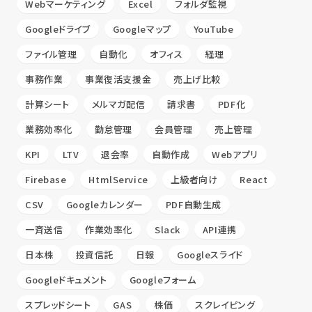
Webマーケティング
Excel
フォルダ監視
Googleドライブ
Googleマップ
YouTube
ファイル管理
自動化
オフィス
経理
事務作業
事業復活支援金
売上げ比較
計算シート
メルマガ配信
請求書
PDF化
業務効率化
勤怠管理
会員管理
売上管理
KPI
LTV
退会率
自動作成
Webアプリ
Firebase
HtmlService
上級者向け
React
CSV
Googleカレンダー
PDF自動生成
一斉送信
作業効率化
Slack
API連携
日本株
投資信託
日報
Googleスライド
Googleドキュメント
Googleフォーム
スプレッドシート
GAS
株価
スクレイピング