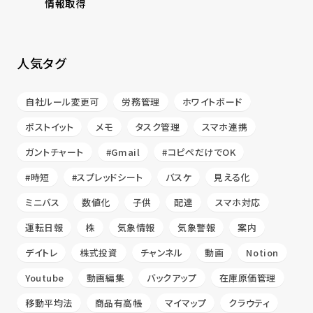
情報取得
人気タグ
自社ルール変更可
労務管理
ホワイトボード
ポストイット
メモ
タスク管理
スマホ連携
ガントチャート
#Gmail
#コピペだけでOK
#時短
#スプレッドシート
バスケ
見える化
ミニバス
数値化
子供
配達
スマホ対応
運転日報
株
気象情報
気象警報
案内
デイトレ
株式投資
チャンネル
動画
Notion
Youtube
動画編集
バックアップ
在庫原価管理
移動平均法
商品有高帳
マイマップ
クラウティ