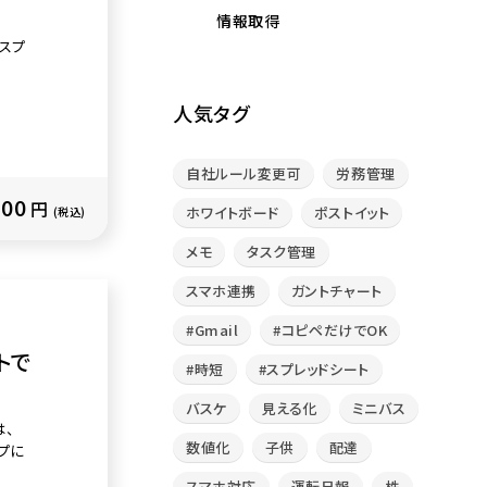
情報取得
、スプ
人気タグ
自社ルール変更可
労務管理
500
円
ホワイトボード
ポストイット
(税込)
メモ
タスク管理
スマホ連携
ガントチャート
#Gmail
#コピペだけでOK
トで
#時短
#スプレッドシート
バスケ
見える化
ミニバス
は、
数値化
子供
配達
ップに
スマホ対応
運転日報
株