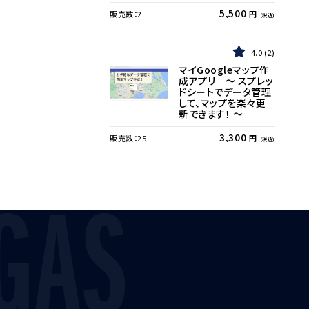
5,500
販売数：
2
円
(税込)
4.0
2
マイGoogleマップ作
成アプリ 〜 スプレッ
ドシートでデータ管理
して、マップを楽々更
新できます！ 〜
3,300
販売数：
25
円
(税込)