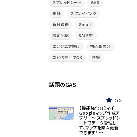
スプレッドシート
GAS
株価
スクレイピング
毎日取得
Gmail
限定配信
SALE中
エンジニア向け
初心者向け
コピペだけでOK
時短
話題のGAS
0
0
【機能強化！！】マイ
Googleマップ作成ア
プリ 〜 スプレッドシ
ートでデータ管理し
て、マップを楽々更新
できます！ 〜