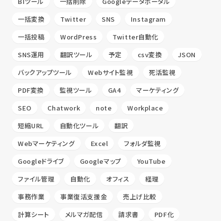
BIツール
一括削除
Googleデータポータル
一括変換
Twitter
SNS
Instagram
一括投稿
WordPress
Twitter自動化
SNS運用
翻訳ツール
予定
csv変換
JSON
バックアップツール
Webサイト監視
死活監視
PDF変換
監視ツール
GA4
マーケティング
SEO
Chatwork
note
Workplace
短縮URL
自動化ツール
翻訳
Webマーケティング
Excel
フォルダ監視
Googleドライブ
Googleマップ
YouTube
ファイル管理
自動化
オフィス
経理
事務作業
事業復活支援金
売上げ比較
計算シート
メルマガ配信
請求書
PDF化