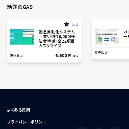
話題のGAS
0
0
勤怠自動化システム
カ
｜買い切り6,000円・
ー
法令準拠・全22項目
カスタマイズ
販売数：
3
6,600
販売数：
0
円
(税込)
よくある質問
プライバシーポリシー