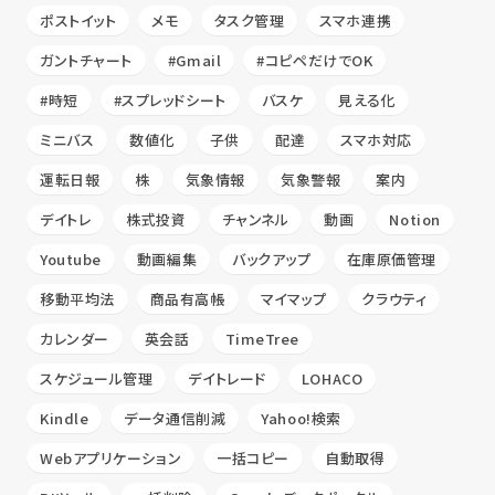
ポストイット
メモ
タスク管理
スマホ連携
ガントチャート
#Gmail
#コピペだけでOK
#時短
#スプレッドシート
バスケ
見える化
ミニバス
数値化
子供
配達
スマホ対応
運転日報
株
気象情報
気象警報
案内
デイトレ
株式投資
チャンネル
動画
Notion
Youtube
動画編集
バックアップ
在庫原価管理
移動平均法
商品有高帳
マイマップ
クラウティ
カレンダー
英会話
TimeTree
スケジュール管理
デイトレード
LOHACO
Kindle
データ通信削減
Yahoo!検索
Webアプリケーション
一括コピー
自動取得