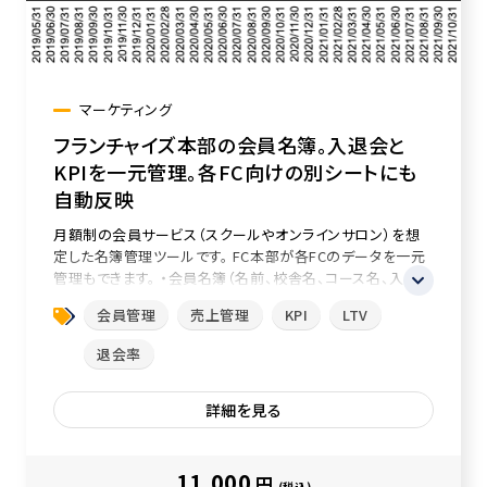
マーケティング
フランチャイズ本部の会員名簿。入退会と
KPIを一元管理。各FC向けの別シートにも
自動反映
月額制の会員サービス（スクールやオンラインサロン）を想
定した名簿管理ツールです。 FC本部が各FCのデータを一元
管理もできます。 ・会員名簿（名前、校舎名、コース名、入会
日、退会日） ...
会員管理
売上管理
KPI
LTV
退会率
詳細を見る
11,000
円
(税込)