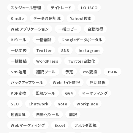
スケジュール管理
デイトレード
LOHACO
Kindle
データ通信削減
Yahoo!検索
Webアプリケーション
一括コピー
自動取得
BIツール
一括削除
Googleデータポータル
一括変換
Twitter
SNS
Instagram
一括投稿
WordPress
Twitter自動化
SNS運用
翻訳ツール
予定
csv変換
JSON
バックアップツール
Webサイト監視
死活監視
PDF変換
監視ツール
GA4
マーケティング
SEO
Chatwork
note
Workplace
短縮URL
自動化ツール
翻訳
Webマーケティング
Excel
フォルダ監視