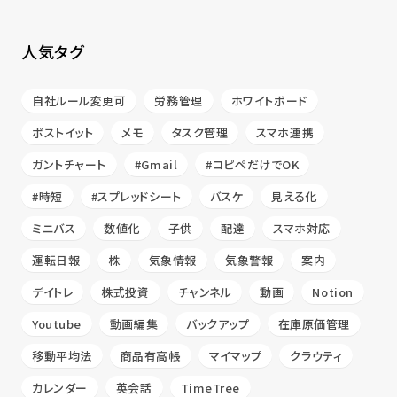
人気タグ
自社ルール変更可
労務管理
ホワイトボード
ポストイット
メモ
タスク管理
スマホ連携
ガントチャート
#Gmail
#コピペだけでOK
#時短
#スプレッドシート
バスケ
見える化
ミニバス
数値化
子供
配達
スマホ対応
運転日報
株
気象情報
気象警報
案内
デイトレ
株式投資
チャンネル
動画
Notion
Youtube
動画編集
バックアップ
在庫原価管理
移動平均法
商品有高帳
マイマップ
クラウティ
カレンダー
英会話
TimeTree