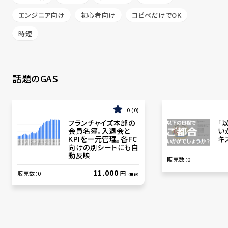
エンジニア向け
初心者向け
コピペだけでOK
時短
話題のGAS
0
0
フランチャイズ本部の
「
会員名簿。入退会と
い
KPIを一元管理。各FC
キ
向けの別シートにも自
動反映
販売数：
0
11,000
販売数：
0
円
(税込)